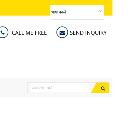
भाषा बदलें